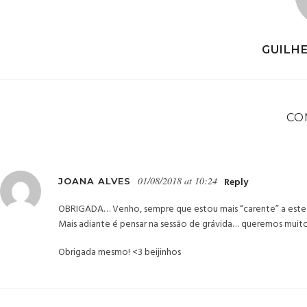
GUILH
CO
01/08/2018 at 10:24
Reply
JOANA ALVES
OBRIGADA… Venho, sempre que estou mais “carente” a este
Mais adiante é pensar na sessão de grávida… queremos muito 
Obrigada mesmo! <3 beijinhos