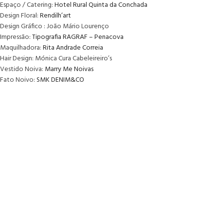
Espaço / Catering:
Hotel Rural Quinta da Conchada
Design Floral:
Rendilh’art
Design Gráfico : João Mário Lourenço
Impressão:
Tipografia RAGRAF – Penacova
Maquilhadora:
Rita Andrade Correia
Hair Design: Mónica Cura Cabeleireiro’s
Vestido Noiva:
Marry Me Noivas
Fato Noivo:
SMK DENIM&CO