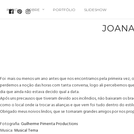
INÍCIO
SOBRE
PORTFÓLIO
SLIDESHOW
JOANA
Foi mais ou menos um ano antes que nos encontramos pela primeira vez, o
perdemos a noção das horas com tanta conversa, logo ali percebemos que 
dia que ainda não estava decido qual a data.
Após uns precausos que tiveram devido aos incêndios, não baixaram os bra
como o local onde ia trocar as alianças e que vem foi tudo dentro do est
Obrigado meus noivos lindos, que se tornaram grandes amigos por nos prop
Fotografia:
Guilherme Pimenta Productions
Musica:
Musical Tema