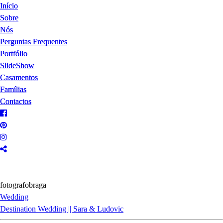
Início
Início
Sobre
Sobre
Nós
Nós
Perguntas Frequentes
Perguntas Frequentes
Portfólio
Portfólio
SlideShow
SlideShow
Casamentos
Casamentos
Famílias
Famílias
Contactos
Contactos
fotografobraga
Wedding
Destination Wedding || Sara & Ludovic